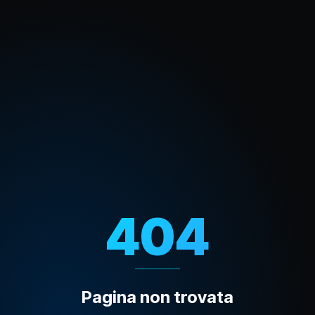
404
Pagina non trovata