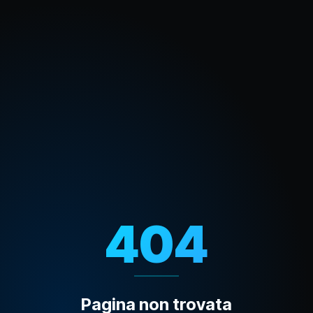
404
Pagina non trovata