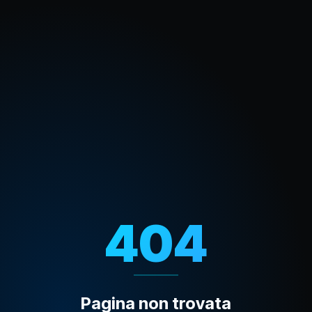
404
Pagina non trovata